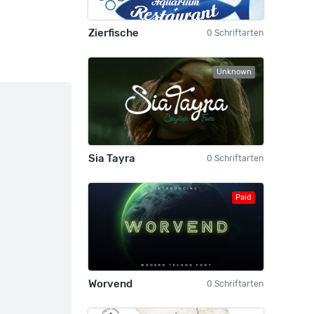
Zierfische
0 Schriftarten
Unknown
Sia Tayra
0 Schriftarten
Paid
Worvend
0 Schriftarten