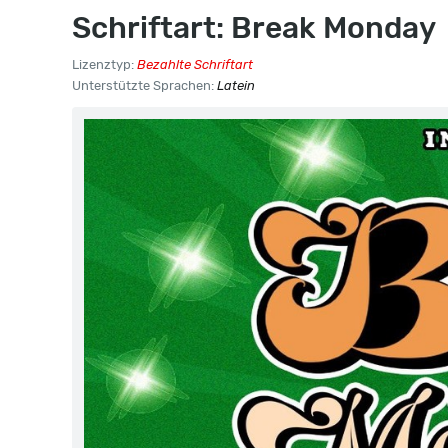
Schriftart: Break Monday
Lizenztyp:
Bezahlte Schriftart
Unterstützte Sprachen:
Latein