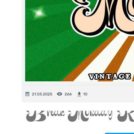
21.03.2025
266
10