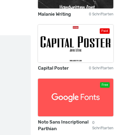
Malanie Writing
0 Schriftarten
Paid
Capital Poster
0 Schriftarten
Free
Noto Sans Inscriptional
0
Parthian
Schriftarten