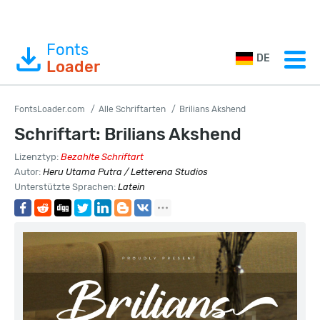
Fonts
DE
Loader
FontsLoader.com
Alle Schriftarten
Brilians Akshend
Schriftart: Brilians Akshend
Lizenztyp:
Bezahlte Schriftart
Autor:
Heru Utama Putra / Letterena Studios
Unterstützte Sprachen:
Latein