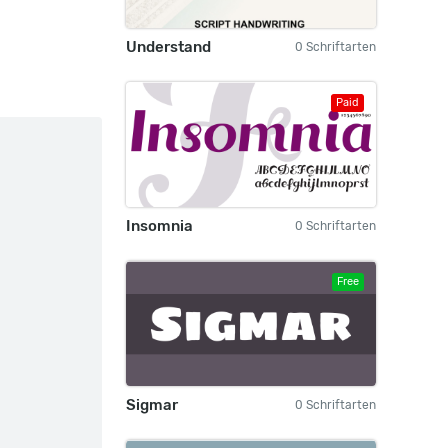
Understand
0 Schriftarten
Paid
Insomnia
0 Schriftarten
Free
Sigmar
0 Schriftarten