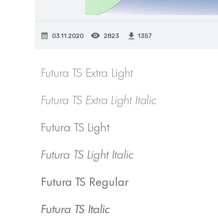
03.11.2020
2823
1357