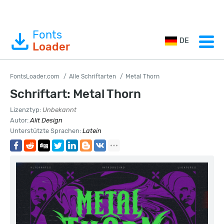
Fonts
DE
Loader
FontsLoader.com
Alle Schriftarten
Metal Thorn
Schriftart: Metal Thorn
Lizenztyp:
Unbekannt
Autor:
Alit Design
Unterstützte Sprachen:
Latein