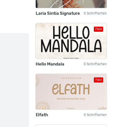
Laria Sintia Signature
0 Schriftarten
Paid
Hello Mandala
0 Schriftarten
Paid
Elfath
0 Schriftarten